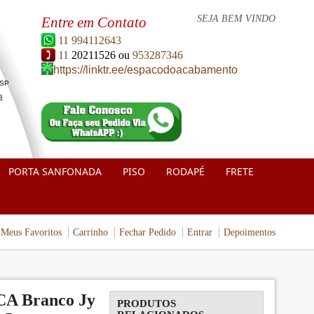
SEJA BEM VINDO
Entre em Contato
11 994112643
11
20211526 ou
953287346
https://linktr.ee/espacodoacabamento
 SP
PORTA SANFONADA
PISO
RODAPÉ
FRETE
Meus Favoritos
Carrinho
Fechar Pedido
Entrar
Depoimentos
A Branco Jy
PRODUTOS