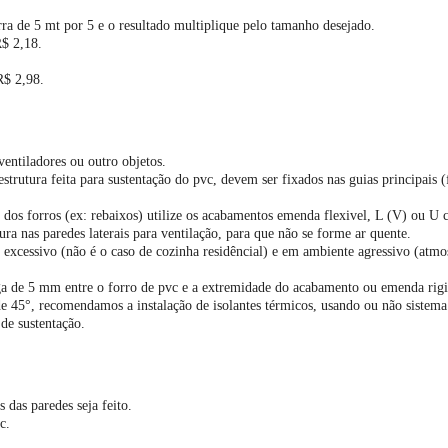
arra de 5 mt por 5 e o resultado multiplique pelo tamanho desejado.
R$ 2,18.
R$ 2,98.
 ventiladores ou outro objetos.
 estrutura feita para sustentação do pvc, devem ser fixados nas guias principais 
dos forros (ex: rebaixos) utilize os acabamentos emenda flexivel, L (V) ou U 
ura nas paredes laterais para ventilação, para que não se forme ar quente.
r excessivo (não é o caso de cozinha residêncial) e em ambiente agressivo (atm
lga de 5 mm entre o forro de pvc e a extremidade do acabamento ou emenda rigi
e 45°, recomendamos a instalação de isolantes térmicos, usando ou não sistema
 de sustentação.
 das paredes seja feito.
c.