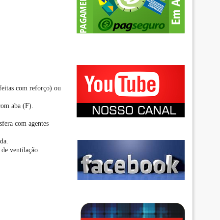
(feitas com reforço) ou
com aba (F).
osfera com agentes
da.
 de ventilação.