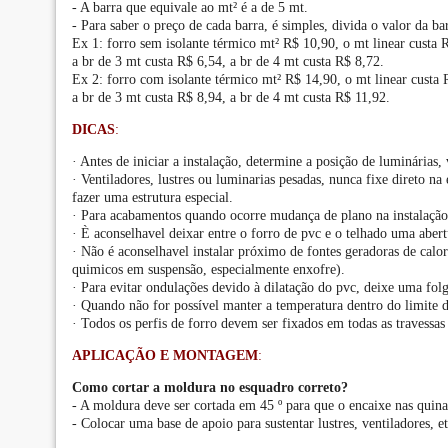
- A barra que equivale ao mt² é a de 5 mt.
- Para saber o preço de cada barra, é simples, divida o valor da b
Ex 1: forro sem isolante térmico mt² R$ 10,90, o mt linear custa 
a br de 3 mt custa R$ 6,54, a br de 4 mt custa R$ 8,72.
Ex 2: forro com isolante térmico mt² R$ 14,90, o mt linear custa 
a br de 3 mt custa R$ 8,94, a br de 4 mt custa R$ 11,92.
DICAS
:
· Antes de iniciar a instalação, determine a posição de luminárias,
· Ventiladores, lustres ou luminarias pesadas, nunca fixe direto na
fazer uma estrutura especial.
· Para acabamentos quando ocorre mudança de plano na instalação 
· È aconselhavel deixar entre o forro de pvc e o telhado uma abert
· Não é aconselhavel instalar próximo de fontes geradoras de calo
quimicos em suspensão, especialmente enxofre).
· Para evitar ondulações devido à dilatação do pvc, deixe uma fo
· Quando não for possível manter a temperatura dentro do limite d
· Todos os perfis de forro devem ser fixados em todas as travessas
APLICAÇÃO E MONTAGEM
:
Como cortar a moldura no esquadro correto?
- A moldura deve ser cortada em 45 º para que o encaixe nas quinas
- Colocar uma base de apoio para sustentar lustres, ventiladores, et