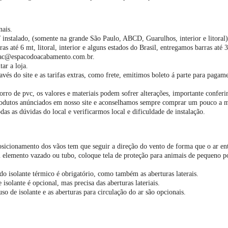
nais.
 instalado, (somente na grande São Paulo, ABCD, Guarulhos, interior e litoral)
s até 6 mt, litoral, interior e alguns estados do Brasil, entregamos barras até 3
a sac@espacodoacabamento.com.br.
tar a loja.
vés do site e as tarifas extras, como frete, emitimos boleto á parte para pagame
rro de pvc, os valores e materiais podem sofrer alterações, importante conferi
produtos anúnciados em nosso site e aconselhamos sempre comprar um pouco a m
das as dúvidas do local e verificarmos local e dificuldade de instalação.
posicionamento dos vãos tem que seguir a direção do vento de forma que o ar entr
 elemento vazado ou tubo, coloque tela de proteção para animais de pequeno p
do isolante térmico é obrigatório, como também as aberturas laterais.
isolante é opcional, mas precisa das aberturas lateriais.
so de isolante e as aberturas para circulação do ar são opcionais.