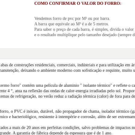
COMO CONFIRMAR O VALOR DO FORRO:
Vendemos forro de pvc por M² ou por barra.
A barra que equivale ao M² é a de 5 metros.
Para saber o preço de cada barra, é simples, divida o valor
e o resultado multiplique pelo tamanho desejado (sempre 
abas de construções residenciais, comerciais, indústriais e para utilização em á
 manutenção, deixando o ambiente moderno com sofisticação e requinte, muito 
rmo forro" contém uma película de aluminio " isolante térmico" e reflete o ca
te 4 °, atua na reflexão das ondas de calor-energia irradiadas pelo sol. Propo
emas de refrigeração, no verão reduz a radiação térmica (calor) de fora para d
 forro, o PVC é inócuo, durável, não propagador de chama, isolador térmico (g
ímico e bacteriológico, resistente à intempérie e corrosão, além de ser extremam
cados a mais de 20 anos em perfeitas condições, salvo problemas de impactos m
rande. A garantia de fábrica depende da espessura que é de 1 ano.