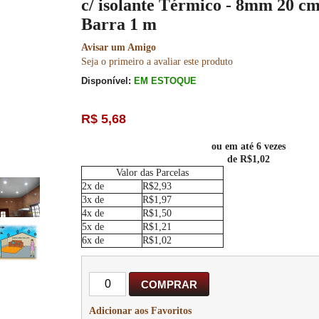
c/ isolante Térmico - 8mm 20 cm
Barra 1 m
Avisar um Amigo
Seja o primeiro a avaliar este produto
Disponível:
EM ESTOQUE
R$ 5,68
ou em até 6 vezes
de R$1,02
Valor das Parcelas
2x de
R$2,93
3x de
R$1,97
4x de
R$1,50
5x de
R$1,21
6x de
R$1,02
COMPRAR
Adicionar aos Favoritos