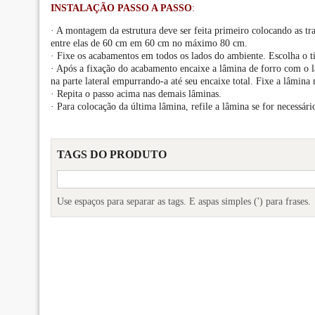
INSTALAÇÃO PASSO A PASSO
:
· A montagem da estrutura deve ser feita primeiro colocando as tr
entre elas de 60 cm em 60 cm no máximo 80 cm.
· Fixe os acabamentos em todos os lados do ambiente. Escolha o 
· Após a fixação do acabamento encaixe a lâmina de forro com o l
na parte lateral empurrando-a até seu encaixe total. Fixe a lâmina
· Repita o passo acima nas demais lâminas.
· Para colocação da última lâmina, refile a lâmina se for necessár
TAGS DO PRODUTO
Use espaços para separar as tags. E aspas simples (') para frases.