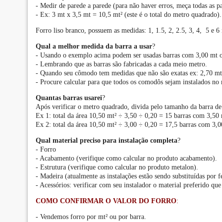
- Medir de parede a parede (para não haver erros, meça todas as pa
- Ex: 3 mt x 3,5 mt = 10,5 mt² (este é o total do metro quadrado).
Forro liso branco, possuem as medidas: 1, 1.5, 2, 2.5, 3, 4, 5 e 
Qual a melhor medida da barra a usar
?
- Usando o exemplo acima podem ser usadas barras com 3,00 mt o
- Lembrando que as barras são fabricadas a cada meio metro.
- Quando seu cômodo tem medidas que não são exatas ex: 2,70 mt 
- Procure calcular para que todos os comodôs sejam instalados no
Quantas barras usarei
?
Após verificar o metro quadrado, divida pelo tamanho da barra de 
Ex 1: total da área 10,50 mt² ÷ 3,50 ÷ 0,20 = 15 barras com 3,50 
Ex 2: total da área 10,50 mt² ÷ 3,00 ÷ 0,20 = 17,5 barras com 3,00
Qual material preciso para instalação completa
?
- Forro
- Acabamento (verifique como calcular no produto acabamento).
- Estrutura (verifique como calcular no produto metalon).
- Madeira (atualmente as instalações estão sendo substituídas por fe
- Acessórios: verificar com seu instalador o material preferido que
COMO CONFIRMAR O VALOR DO FORRO
:
- Vendemos forro por mt² ou por barra.