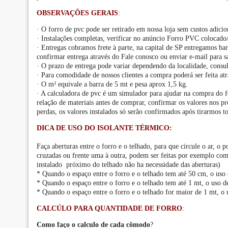
OBSERVAÇÕES GERAIS
:
· O forro de pvc pode ser retirado em nossa loja sem custos adicio
· Instalações completas, verificar no anúncio Forro PVC colocado/
· Entregas cobramos frete à parte, na capital de SP entregamos barra
confirmar entrega através do Fale conosco ou enviar e-mail par
· O prazo de entrega pode variar dependendo da localidade, consul
· Para comodidade de nossos clientes a compra poderá ser feita atra
· O m² equivale a barra de 5 mt e pesa aprox 1,5 kg.
· A calculadora de pvc é um simulador para ajudar na compra do fo
relação de materiais antes de comprar, confirmar os valores nos 
perdas, os valores instalados só serão confirmados após tirarmos to
DICA DE USO DO ISOLANTE TÉRMICO:
Faça aberturas entre o forro e o telhado, para que circule o ar, o 
cruzadas ou frente uma à outra, podem ser feitas por exemplo com
instalado próximo do telhado não ha necessidade das aberturas)
* Quando o espaço entre o forro e o telhado tem até 50 cm, o uso 
* Quando o espaço entre o forro e o telhado tem até 1 mt, o uso de 
* Quando o espaço entre o forro e o telhado for maior de 1 mt, o u
CALCÚLO PARA QUANTIDADE DE FORRO
:
Como faço o calculo de cada cômodo
?